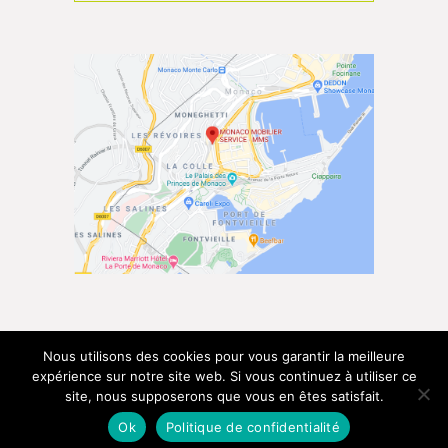
Nous utilisons des cookies pour vous garantir la meilleure
expérience sur notre site web. Si vous continuez à utiliser ce
MMS © – Tous droits réservés –
site, nous supposerons que vous en êtes satisfait.
Made with ♡ in Monaco by
Ok
Politique de confidentialité