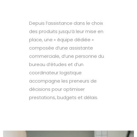
Depuis l’assistance dans le choix
des produits jusqu’à leur mise en
place, une « équipe dédiée »
composée d’une assistante
commerciale, d’une personne du
bureau d’études et d’un
coordinateur logistique
accompagne les preneurs de
décisions pour optimiser
prestations, budgets et délais.