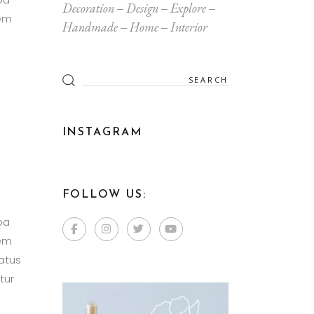
Decoration
Design
Explore
tem
Handmade
Home
Interior
INSTAGRAM
FOLLOW US:
m
pa
tem
atus
tur