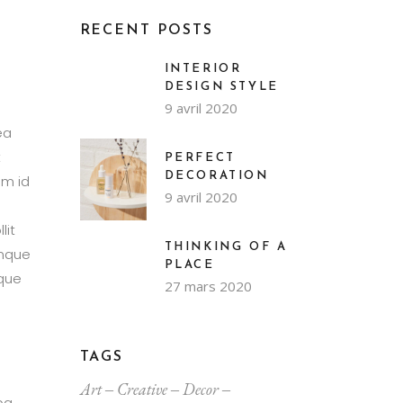
RECENT POSTS
INTERIOR
DESIGN STYLE
9 avril 2020
ea
t
PERFECT
DECORATION
im id
9 avril 2020
lit
THINKING OF A
emque
PLACE
mque
27 mars 2020
TAGS
m
Art
Creative
Decor
pa