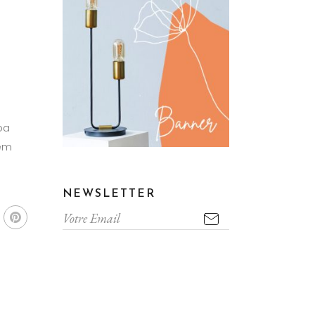
m
pa
tem
NEWSLETTER