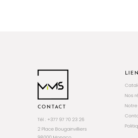
LIE
Cata
Nos r
Notre
CONTACT
Cont
Tél : +377 97 70 23 26
Politi
2 Place Bougainvilliers
98000 Monaco