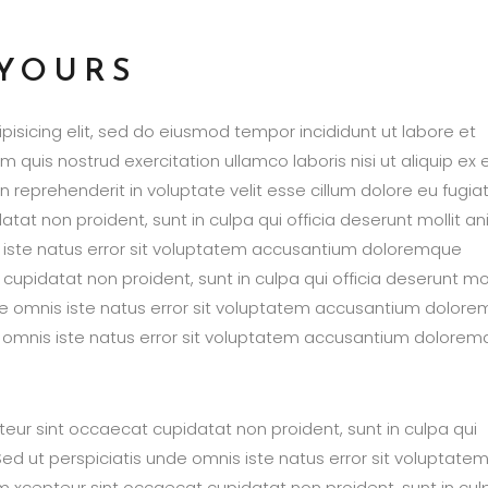
 YOURS
isicing elit, sed do eiusmod tempor incididunt ut labore et
quis nostrud exercitation ullamco laboris nisi ut aliquip ex 
reprehenderit in voluptate velit esse cillum dolore eu fugia
atat non proident, sunt in culpa qui officia deserunt mollit an
s iste natus error sit voluptatem accusantium doloremque
upidatat non proident, sunt in culpa qui officia deserunt mol
nde omnis iste natus error sit voluptatem accusantium dolor
e omnis iste natus error sit voluptatem accusantium dolore
epteur sint occaecat cupidatat non proident, sunt in culpa qui
Sed ut perspiciatis unde omnis iste natus error sit voluptate
xcepteur sint occaecat cupidatat non proident, sunt in cul