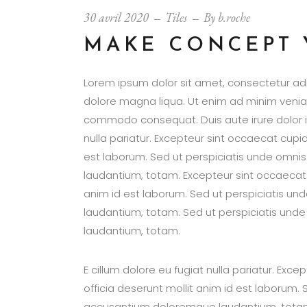
30 avril 2020
Tiles
By
b.roche
MAKE CONCEPT
Lorem ipsum dolor sit amet, consectetur adip
dolore magna liqua. Ut enim ad minim veniam 
commodo consequat. Duis aute irure dolor in 
nulla pariatur. Excepteur sint occaecat cupid
est laborum. Sed ut perspiciatis unde omni
laudantium, totam. Excepteur sint occaecat c
anim id est laborum. Sed ut perspiciatis u
laudantium, totam. Sed ut perspiciatis und
laudantium, totam.
E cillum dolore eu fugiat nulla pariatur. Exc
officia deserunt mollit anim id est laborum. 
accusantium doloremque laudantium, totam 