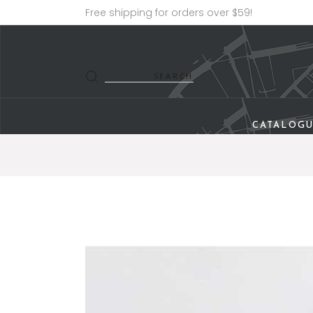
Free shipping for orders over $59!
CATALOG